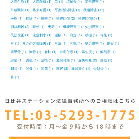
入院付添 (1)
入院雑費 (1)
口 (1)
填補金 (1)
変形障害 (1)
外貌醜状 (1)
将来介護 (1)
平衡機能障害 (1)
後遺障害 (11)
手指 (1)
控除 (1)
損害 (1)
損害賠償 (2)
損害賠償額 (1)
損益相殺 (2)
時効 (1)
更新 (1)
機能障害 (1)
欠損障害 (1)
民法改正 (1)
法定利率 (1)
減額 (1)
測定 (1)
積極 (1)
等級 (1)
耳 (1)
耳介の欠損障害 (1)
耳漏 (1)
耳鳴 (1)
聴力障害 (1)
肋骨 (1)
肩甲骨 (1)
胸骨 (1)
脊柱 (1)
自宅付添 (1)
落ち度 (1)
解剖学 (1)
評価 (1)
講義 (1)
足指 (1)
通院付添 (1)
過失相殺 (2)
部位 (1)
鎖骨 (1)
関係 (1)
関節 (1)
障害 (3)
非器質性 (1)
骨盤骨 (1)
鼻 (1)