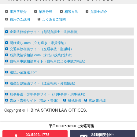
事務所紹介
業務分野
相談方法
弁護士紹介
費用のご説明
よくあるご質問
企業法務総合サイト（顧問弁護士・法律相談）
明け渡し.com（立ち退き・家賃滞納）
交通事故相談サイト（交通事故・慰謝料）
残業代請求相談.com（未払い残業代請求）
自転車事故相談サイト（自転車による事故の相談）
過払い金返還.com
遺産分割協議サイト（遺産相続・分割協議）
刑事弁護・少年事件サイト（刑事事件・刑事裁判）
告訴・告発サイト（告訴・告発）
脱税弁護
控訴審弁護
Copyright © HIBIYA STATION LAW OFFICES.
平日10:00〜18:00 ご対応可能
03-5293-1775
24時間受付中