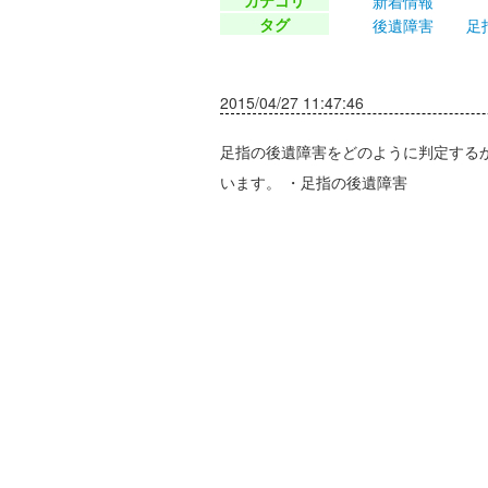
新着情報
任意保険（任意自動車保険）
タグ
後遺障害
足
減額要素
時効
2015/04/27 11:47:46
後
足指の後遺障害をどのように判定する
います。 ・足指の後遺障害