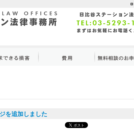
に依頼すると獲得でき
弁護士費用
無料相談の申し
賠償額が増える理由
弁護士と行政書士・
求できる損害一覧
の違い
治療関係費
ジを追加しました
通院交通費
の他の積極損害