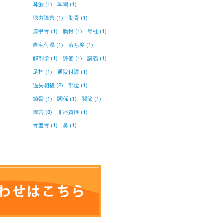
耳漏 (1)
耳鳴 (1)
聴力障害 (1)
肋骨 (1)
肩甲骨 (1)
胸骨 (1)
脊柱 (1)
自宅付添 (1)
落ち度 (1)
解剖学 (1)
評価 (1)
講義 (1)
足指 (1)
通院付添 (1)
過失相殺 (2)
部位 (1)
鎖骨 (1)
関係 (1)
関節 (1)
障害 (3)
非器質性 (1)
骨盤骨 (1)
鼻 (1)