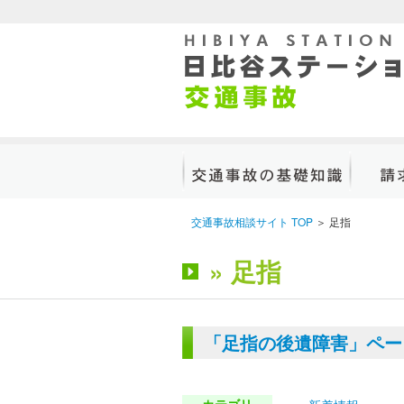
交通事故に遭ったら何をすべ
弁護士
交通事故相談サイト TOP
＞
足指
きか
る損害
» 足指
傷害事故
請
後遺障害等級認定手続
「足指の後遺障害」ペー
死亡事故
自賠責保険
そ
カテゴリ