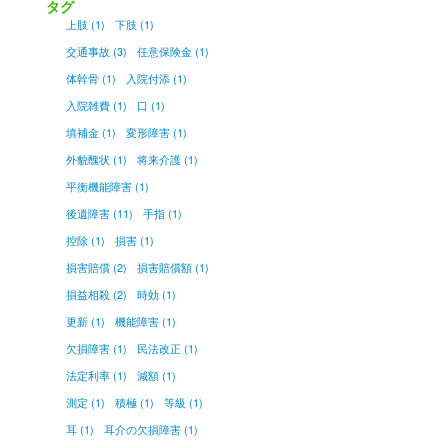
タグ
上肢 (1)
下肢 (1)
交通事故 (3)
任意保険金 (1)
体幹骨 (1)
入院付添 (1)
入院雑費 (1)
口 (1)
填補金 (1)
変形障害 (1)
外貌醜状 (1)
将来介護 (1)
平衡機能障害 (1)
後遺障害 (11)
手指 (1)
控除 (1)
損害 (1)
損害賠償 (2)
損害賠償額 (1)
損益相殺 (2)
時効 (1)
更新 (1)
機能障害 (1)
欠損障害 (1)
民法改正 (1)
法定利率 (1)
減額 (1)
測定 (1)
積極 (1)
等級 (1)
耳 (1)
耳介の欠損障害 (1)