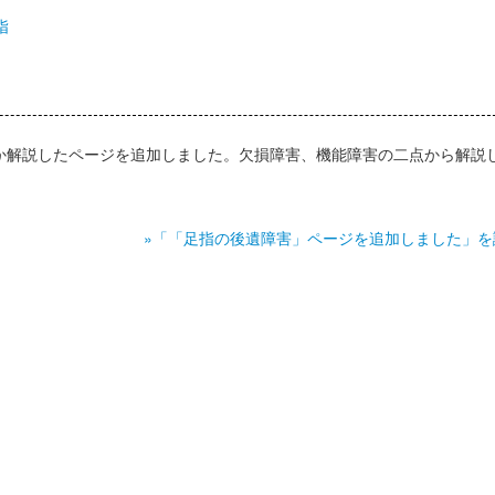
休業損害
指
入通院慰謝料
後遺障害慰謝料
遺障害逸失利益
か解説したページを追加しました。欠損障害、機能障害の二点から解説
死亡慰謝料
死亡逸失利益
»「「足指の後遺障害」ページを追加しました」を