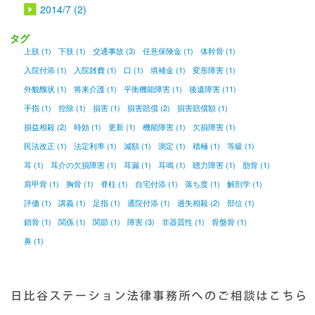
2014/7 (2)
タグ
上肢 (1)
下肢 (1)
交通事故 (3)
任意保険金 (1)
体幹骨 (1)
入院付添 (1)
入院雑費 (1)
口 (1)
填補金 (1)
変形障害 (1)
外貌醜状 (1)
将来介護 (1)
平衡機能障害 (1)
後遺障害 (11)
手指 (1)
控除 (1)
損害 (1)
損害賠償 (2)
損害賠償額 (1)
損益相殺 (2)
時効 (1)
更新 (1)
機能障害 (1)
欠損障害 (1)
民法改正 (1)
法定利率 (1)
減額 (1)
測定 (1)
積極 (1)
等級 (1)
耳 (1)
耳介の欠損障害 (1)
耳漏 (1)
耳鳴 (1)
聴力障害 (1)
肋骨 (1)
肩甲骨 (1)
胸骨 (1)
脊柱 (1)
自宅付添 (1)
落ち度 (1)
解剖学 (1)
評価 (1)
講義 (1)
足指 (1)
通院付添 (1)
過失相殺 (2)
部位 (1)
鎖骨 (1)
関係 (1)
関節 (1)
障害 (3)
非器質性 (1)
骨盤骨 (1)
鼻 (1)