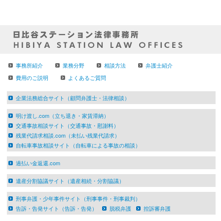
事務所紹介
業務分野
相談方法
弁護士紹介
費用のご説明
よくあるご質問
企業法務総合サイト（顧問弁護士・法律相談）
明け渡し.com（立ち退き・家賃滞納）
交通事故相談サイト（交通事故・慰謝料）
残業代請求相談.com（未払い残業代請求）
自転車事故相談サイト（自転車による事故の相談）
過払い金返還.com
遺産分割協議サイト（遺産相続・分割協議）
刑事弁護・少年事件サイト（刑事事件・刑事裁判）
告訴・告発サイト（告訴・告発）
脱税弁護
控訴審弁護