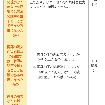
の聴力が１
上であり、かつ、他耳の平均純音聴力
８号
ｍ以上の距
レベルが５０dB以上のもの
離では普通
の話声を解
することが
できない程
度になった
もの
両耳の聴力
が１ｍ以上
両耳の平均純音聴力レベルが５
の距離で
０dB以上のもの または
は、普通の
１０
話声を解す
級５
両耳の平均純音聴力レベルが４
ることが困
号
０dB以上であり、かつ、最高
難である程
明瞭度が７０％以下のもの
度になった
もの
両耳の聴力
が１ｍ以上