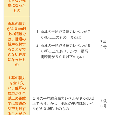
度になった
もの
両耳の聴力
が４０cm以
両耳の平均純音聴力レベルが７
上の距離で
０dB以上のもの または
は、普通の
７級
話声を解す
両耳の平均純音聴力レベルが５
２号
ることがで
０dB以上であり、かつ、最高
きない程度
明瞭度が５０％以下のもの
になったも
の
１耳の聴力
を全く失
い、他耳の
聴力が１ｍ
以上の距離
１耳の平均純音聴力レベルが９０dB以
７級
では普通の
上であり、かつ、他耳の平均純音レベ
３号
話声を解す
ルが６０dB以上のもの
ることがで