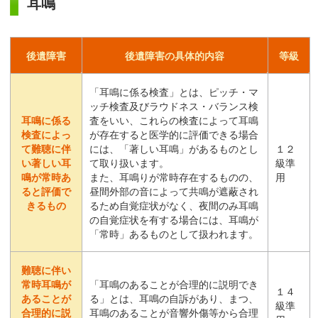
耳鳴
後遺障害
後遺障害の具体的内容
等級
「耳鳴に係る検査」とは、ピッチ・マ
ッチ検査及びラウドネス・バランス検
耳鳴に係る
査をいい、これらの検査によって耳鳴
検査によっ
が存在すると医学的に評価できる場合
て難聴に伴
には、「著しい耳鳴」があるものとし
１２
い著しい耳
て取り扱います。
級準
鳴が常時あ
また、耳鳴りが常時存在するものの、
用
ると評価で
昼間外部の音によって共鳴が遮蔽され
きるもの
るため自覚症状がなく、夜間のみ耳鳴
の自覚症状を有する場合には、耳鳴が
「常時」あるものとして扱われます。
難聴に伴い
常時耳鳴が
「耳鳴のあることが合理的に説明でき
１４
あることが
る」とは、耳鳴の自訴があり、まつ、
級準
合理的に説
耳鳴のあることが音響外傷等から合理