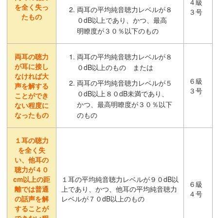
４級
を全く失っ
両耳の平均純音聴力レベルが８
３号
たもの
０dB以上であり、かつ、最高
明瞭度が３０％以下のもの
両耳の聴力
両耳の平均純音聴力レベルが８
が耳に接し
０dB以上のもの または
なければ大
６級
両耳の平均純音聴力レベルが５
声を解する
３号
０dB以上８０dB未満であり、
ことができ
かつ、最高明瞭度が３０％以下
ない程度に
なったもの
のもの
１耳の聴力
を全く失
い、他耳の
聴力が４０
cm以上の距
１耳の平均純音聴力レベルが９０dB以
６級
離では普通
上であり、かつ、他耳の平均純音聴力
４号
の話声を解
レベルが７０dB以上のもの
することが
できない程