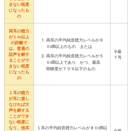
きない程度
になったも
の
両耳の聴力
が１ｍ以上
両耳の平均純音聴力レベルが６
の距離で
０dB以上のもの または
は、普通の
９級
話声を解す
両耳の平均純音聴力レベルが５
７号
ることがで
０dB以上であり、かつ、最高
きない程度
明瞭度が７０％以下のもの
になったも
の
１耳の聴力
が耳に接し
なければ大
声を解する
ことができ
ない程度に
なり、他耳
１耳の平均純音聴力レベルが８０dB以
９級