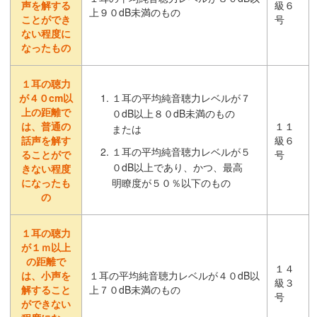
声を解する
級６
上９０dB未満のもの
ことができ
号
ない程度に
なったもの
１耳の聴力
が４０cm以
１耳の平均純音聴力レベルが７
上の距離で
０dB以上８０dB未満のもの
は、普通の
１１
または
話声を解す
級６
１耳の平均純音聴力レベルが５
ることがで
号
０dB以上であり、かつ、最高
きない程度
になったも
明瞭度が５０％以下のもの
の
１耳の聴力
が１ｍ以上
の距離で
１４
は、小声を
１耳の平均純音聴力レベルが４０dB以
級３
解すること
上７０dB未満のもの
号
ができない