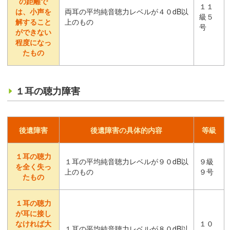
の距離で
１１
は、小声を
両耳の平均純音聴力レベルが４０dB以
級５
解すること
上のもの
号
ができない
程度になっ
たもの
１耳の聴力障害
後遺障害
後遺障害の具体的内容
等級
１耳の聴力
１耳の平均純音聴力レベルが９０dB以
９級
を全く失っ
上のもの
９号
たもの
１耳の聴力
が耳に接し
なければ大
１０
１耳の平均純音聴力レベルが８０dB以